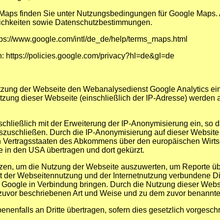
aps finden Sie unter Nutzungsbedingungen für Google Maps. Au
ichkeiten sowie Datenschutzbestimmungen.
ps://www.google.com/intl/de_de/help/terms_maps.html
 https://policies.google.com/privacy?hl=de&gl=de
utzung der Webseite den Webanalysedienst Google Analytics ein
tzung dieser Webseite (einschließlich der IP-Adresse) werden 
schließlich mit der Erweiterung der IP-Anonymisierung ein, so 
szuschließen. Durch die IP-Anonymisierung auf dieser Website
n Vertragsstaaten des Abkommens über den europäischen Wirtsc
 in den USA übertragen und dort gekürzt.
zen, um die Nutzung der Webseite auszuwerten, um Reporte über
 der Webseitennutzung und der Internetnutzung verbundene Die
 Google in Verbindung bringen. Durch die Nutzung dieser Websei
zuvor beschriebenen Art und Weise und zu dem zuvor benannt
nenfalls an Dritte übertragen, sofern dies gesetzlich vorgeschr