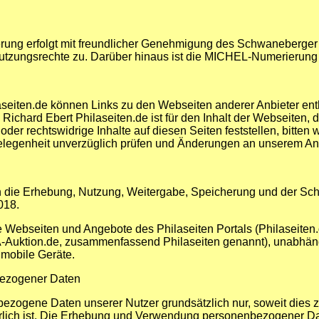
ng erfolgt mit freundlicher Genehmigung des Schwaneberger 
utzungsrechte zu. Darüber hinaus ist die MICHEL-Numerierung d
seiten.de können Links zu den Webseiten anderer Anbieter ent
t. Richard Ebert Philaseiten.de ist für den Inhalt der Webseiten
 oder rechtswidrige Inhalte auf diesen Seiten feststellen, bitten
gelegenheit unverzüglich prüfen und Änderungen an unserem A
n die Erhebung, Nutzung, Weitergabe, Speicherung und der Sch
018.
le Webseiten und Angebote des Philaseiten Portals (Philaseiten.d
PA-Auktion.de, zusammenfassend Philaseiten genannt), unabhän
 mobile Geräte.
bezogener Daten
ogene Daten unserer Nutzer grundsätzlich nur, soweit dies zu
erlich ist. Die Erhebung und Verwendung personenbezogener Da