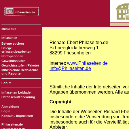
Menü aus
Inflaseiten
Richard Ebert Philaseiten.de
Belege suchen
Schneeglöckchenweg 1
Belege
erfassen/bearbeiten
88299 Friesenhofen
Portoperioden
Gewichtsstufen
Internet:
www.Philaseiten.de
Gewichtsstufen (Pakete)
info@Philaseiten.de
Mitwirkende Redakteure
und Reporter
Forum
Sämtliche Inhalte der Internetseiten vo
Angaben übernommen werden. Alle auf d
Inflaseiten Leitfaden
Datenschutzerklärung
Copyright:
Anmeldung
Die Inhalte der Webseiten Richard Eber
Login
Kontakt / Impressum
insbesondere die Verwendung von Texten
insbesondere auch für die Vervielfält
Philaseiten.de
Anbieter.