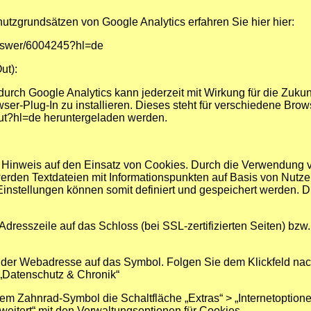
utzgrundsätzen von Google Analytics erfahren Sie hier hier:
answer/6004245?hl=de
ut):
rch Google Analytics kann jederzeit mit Wirkung für die Zukun
r-Plug-In zu installieren. Dieses steht für verschiedene Brow
out?hl=de heruntergeladen werden.
m Hinweis auf den Einsatz von Cookies. Durch die Verwendung vo
rden Textdateien mit Informationspunkten auf Basis von Nutzer
nstellungen können somit definiert und gespeichert werden. D
dresszeile auf das Schloss (bei SSL-zertifizierten Seiten) bzw.
en der Webadresse auf das Symbol. Folgen Sie dem Klickfeld nac
 „Datenschutz & Chronik“
dem Zahnrad-Symbol die Schaltfläche „Extras“ > „Internetoptione
weitert“ mit den Verwaltungsoptionen für Cookies.